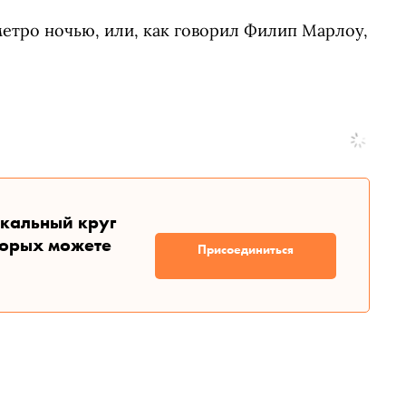
в метро ночью, или, как говорил Филип Марлоу,
икальный круг
торых можете
Присоединиться