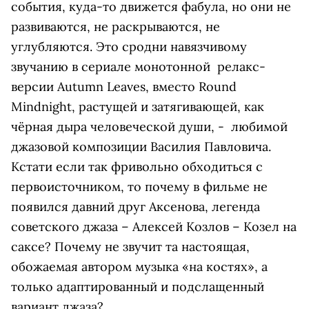
события, куда-то движется фабула, но они не
развиваются, не раскрываются, не
углубляются. Это сродни навязчивому
звучанию в сериале монотонной релакс-
версии Autumn Leaves, вместо Round
Mindnight, растущей и затягивающей, как
чёрная дыра человеческой души, - любимой
джазовой композиции Василия Павловича.
Кстати если так фривольно обходиться с
первоисточником, то почему в фильме не
появился давний друг Аксенова, легенда
советского джаза – Алексей Козлов – Козел на
саксе? Почему не звучит та настоящая,
обожаемая автором музыка «на костях», а
только адаптированный и подслащенный
вариант джаза?