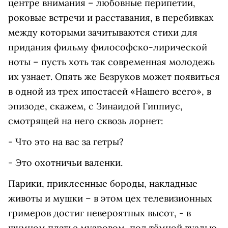
центре внимания – любовные перипетии,
роковые встречи и расставания, в перебивках
между которыми зачитываются стихи для
придания фильму философско-лирической
ноты – пусть хоть так современная молодежь
их узнает. Опять же Безруков может появиться
в одной из трех ипостасей «Нашего всего», в
эпизоде, скажем, с Зинаидой Гиппиус,
смотрящей на него сквозь лорнет:
- Что это на вас за гетры?
- Это охотничьи валенки.
Парики, приклеенные бороды, накладные
животы и мушки – в этом цех телевизионных
гримеров достиг невероятных высот, - в
шумном платье муаровом, под тёмной вуалью,