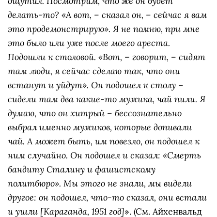
ощутил. Посмотрим, что же он будет
делать-то? «А вот,
сказал он, – сейчас я вам
–
это продемонстрирую». Я не помню, при мне
это было или уже после моего ареста.
Подошли к столовой. «Вот,
говорит, – сидят
–
там люди, я сейчас сделаю так, что они
встанут и уйдут». Он подошел к столу –
сидели там два какие-то мужика, чай пили. Я
думаю, что он хитрый
бессознательно
–
выбрал именно мужиков, которые допивали
чай. А может быть, им повезло, он подошел к
ним случайно. Он подошел и сказал: «Смерть
бандиту Сталину и фашистскому
политбюро». Мы этого не знали, мы видели
другое: он подошел, что-то сказал, они встали
и ушли [Караганда, 1951 год]
». (См. Айхенвальд