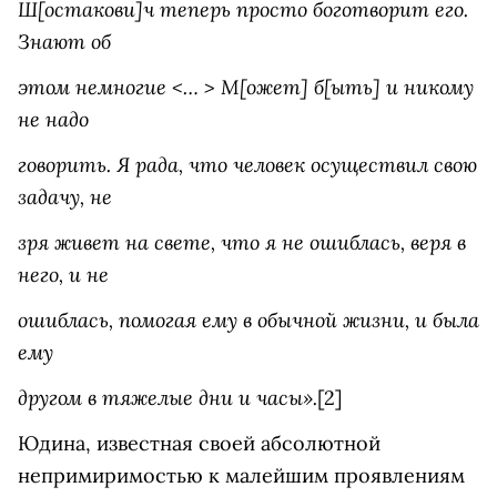
Ш[остакови]ч теперь просто боготворит его.
Знают об
этом немногие <… > М[ожет] б[ыть] и никому
не надо
говорить. Я рада, что человек осуществил свою
задачу, не
зря живет на свете, что я не ошиблась, веря в
него, и не
ошиблась, помогая ему в обычной жизни, и была
ему
другом в тяжелые дни и часы».
[2]
Юдина, известная своей абсолютной
непримиримостью к малейшим проявлениям