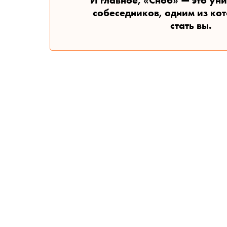
И главное, «Сноб» — это ун
собеседников, одним из ко
стать вы.