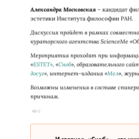
Александра Московская
– кандидат фил
эстетики Института философии РАН.
Дискуссия пройдет в рамках совместно
кураторского агентства ScienceMe «Обра
Мероприятия проходят при информаци
«
ESTET»
, «
Сноб
», образовательного сай
досуг
», интернет-издания «
Мел
», журн
Возможны изменения в составе спикеро
причинам.
0