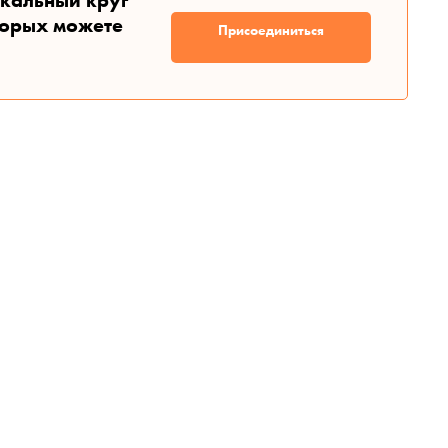
икальный круг
торых можете
Присоединиться