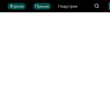
ы
Журнал
Премия
Индустрия
део
Город
IT-продукты