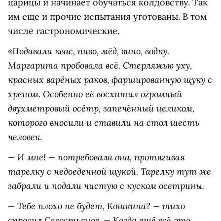
царицы и начинает обучаться колдовству. Так
им еще и прочие испытания уготованы. В том
числе гастрономические.
«Подавали квас, пиво, мёд, вино, водку.
Маргарита пробовала всё. Стерляжью уху,
красных варёных раков, фаршированную щуку с
хреном. Особенно её восхитил огромный
двухметровый осётр, запечённый целиком,
которого вносили и ставили на стол шесть
человек.
— И мне! — потребовала она, протягивая
тарелку с недоеденной щукой. Тарелку тут же
забрали и подали чистую с куском осетрины.
— Тебе плохо не будет, Кошкина? — тихо
спросил Савостьянов. — Когда ещё всё это