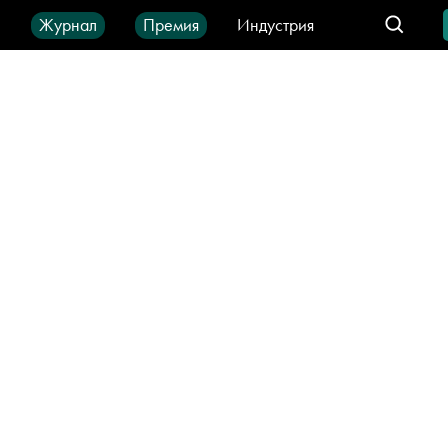
ы
Журнал
Премия
Индустрия
део
Город
IT-продукты