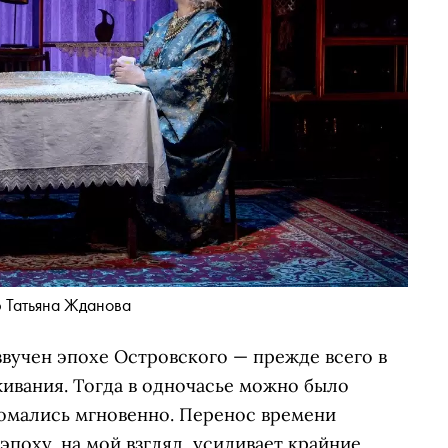
 Татьяна Жданова
звучен эпохе Островского — прежде всего в
живания. Тогда в одночасье можно было
ломались мгновенно. Перенос времени
эпоху, на мой взгляд, усиливает крайние