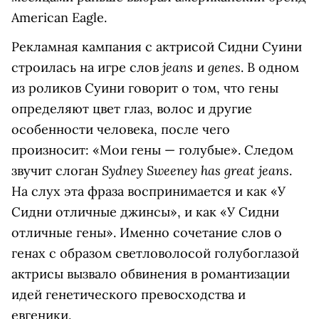
American Eagle.
Рекламная кампания с актрисой Сидни Суини
jeans
genes
строилась на игре слов
и
. В одном
из роликов Суини говорит о том, что гены
определяют цвет глаз, волос и другие
особенности человека, после чего
произносит: «Мои гены — голубые». Следом
Sydney Sweeney has great jeans
звучит слоган
.
На слух эта фраза воспринимается и как «У
Сидни отличные джинсы», и как «У Сидни
отличные гены». Именно сочетание слов о
генах с образом светловолосой голубоглазой
актрисы вызвало обвинения в романтизации
идей генетического превосходства и
евгеники.