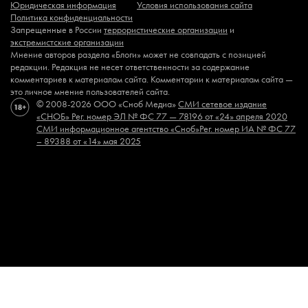
Юридическая информация
Условия использования сайта
Политика конфиденциальности
Запрещенные в России
террористические организации
и
экстремистские организации
Мнение авторов раздела «Блоги» может не совпадать с позицией
редакции. Редакция не несет ответственности за содержание
комментариев к материалам сайта. Комментарии к материалам сайта —
это личное мнение пользователей сайта.
© 2008-2026 ООО «Сноб Медиа»
СМИ сетевое издание
«СНОБ»
Рег. номер ЭЛ № ФС 77 — 78196 от «24» апреля 2020
СМИ информационное агентство «Сноб»
Рег. номер ИА № ФС 77
– 89388 от «14» мая 2025