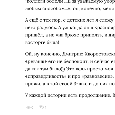
"коллеги болели НЕ за уважаемую убор
любым способом...», он, конечно, меня
А ещё с тех пор, с детских лет я слежу
него радуюсь. А уж когда он в Красноя
пришёл, а не «на брюхе приполз», и д
восторге была!
Ой, ну конечно, Дмитрию Хворостовско
«реванш» его не беспокоит, и сейчас ег
да как там было))) Это ведь просто мо
«справедливость» и про «равновесие».
прожила в той своей 3-шке и до сих по
У каждой истории есть продолжение. Вс
0
1