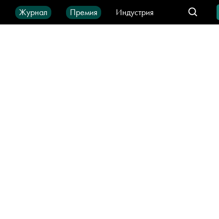
ы
Журнал
Премия
Индустрия
део
Город
IT-продукты