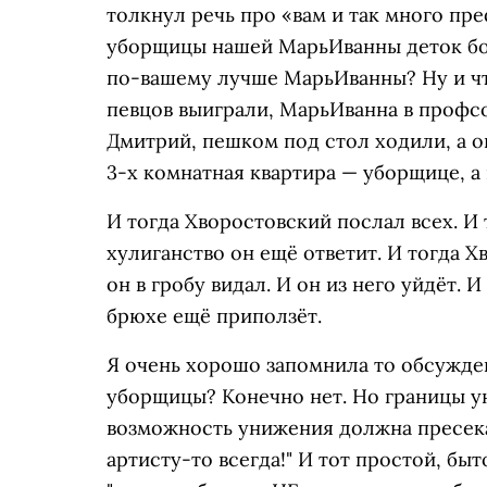
толкнул речь про «вам и так много преф
уборщицы нашей МарьИванны деток боль
по-вашему лучше МарьИванны? Ну и ч
певцов выиграли, МарьИванна в профсо
Дмитрий, пешком под стол ходили, а о
3-х комнатная квартира — уборщице, а 
И тогда Хворостовский послал всех. И 
хулиганство он ещё ответит. И тогда Х
он в гробу видал. И он из него уйдёт. 
брюхе ещё приползёт.
Я очень хорошо запомнила то обсужде
уборщицы? Конечно нет. Но границы у
возможность унижения должна пресекат
артисту-то всегда!" И тот простой, быт