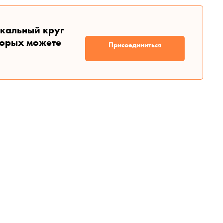
икальный круг
торых можете
Присоединиться