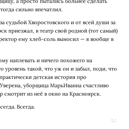
щицу, а просто пытались больнее сделать
 тогда сильно впечатлил.
 за судьбой Хворостовского и от всей души за
рск приезжал, в театр свой родной (тот самый)
иректор ему хлеб-соль выносил — я вообще в
му наплевать и ничего похожего на
о уровень такой, что уж он и забыл, поди, что
я практически детская история про
 Уверена, уборщица МарьИванна счастливо
р смотрит из неё в окно на Красноярск.
егда. Всегда.