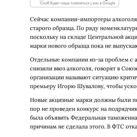
Сноб будет чаще появляться у вас в Google.
Сейчас компании-импортеры алкоголя
старого образца. По ряду номенклатур
поскольку на складе Центральной акци
марки нового образца пока не выпуска
Отдельные компании из-за проблем с 
снизили ввоз алкоголя, говорят в Сою
организации называют ситуацию критич
премьеру Игорю Шувалову, чтобы ускор
Новые акцизные марки должны были поя
пор не проведен конкурс на подрядчик
была объявить Федеральная таможенна
причинам не сделала этого. В ФТС отк