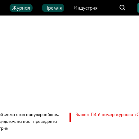
ы
Журнал
Премия
Индустрия
део
Город
IT-продукты
ой мема стал популярнейшим
Вышел 114-й номер журнала «
дидатом на пост президента
грии