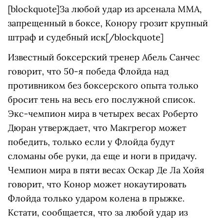
[blockquote]За любой удар из арсенала ММА,
запрещенный в боксе, Конору грозит крупный
штраф и судебный иск[/blockquote]
Известный боксерский тренер Абель Санчес
говорит, что 50-я победа Флойда над
противником без боксерского опыта только
бросит тень на весь его послужной список.
Экс-чемпион мира в четырех весах Роберто
Дюран утверждает, что Макгрегор может
победить, только если у Флойда будут
сломаны обе руки, да еще и ноги в придачу.
Чемпион мира в пяти весах Оскар Де Ла Хойя
говорит, что Конор может нокаутировать
Флойда только ударом колена в прыжке.
Кстати, сообщается, что за любой удар из