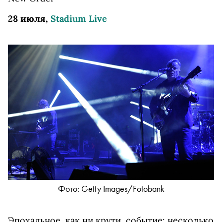
28 июля,
Stadium Live
Фото: Getty Imаgеs/Fоtоbаnk
Эпохальное, как ни крути, событие: несколько