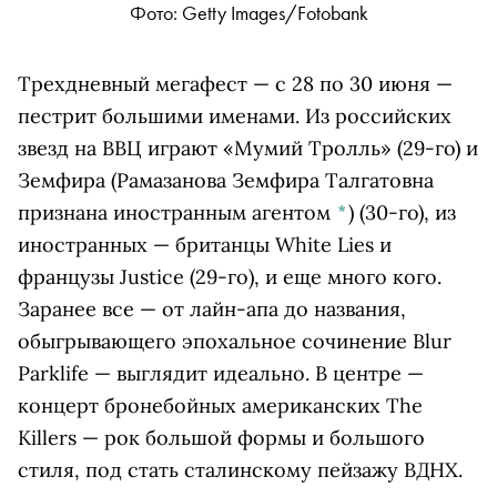
Фото: Getty Imаgеs/Fоtоbаnk
Трехдневный мегафест — с 28 по 30 июня —
пестрит большими именами. Из российских
звезд на ВВЦ играют «Мумий Тролль» (29-го) и
Земфира
(Рамазанова Земфира Талгатовна
признана иностранным агентом
*
)
(30-го), из
иностранных — британцы White Lies и
французы Justice (29-го), и еще много кого.
Заранее все — от лайн-апа до названия,
обыгрывающего эпохальное сочинение Blur
Parklife — выглядит идеально. В центре —
концерт бронебойных американских The
Killers — рок большой формы и большого
стиля, под стать сталинскому пейзажу ВДНХ.