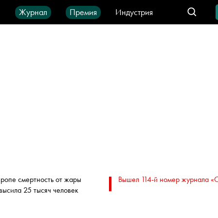
ы
Журнал
Премия
Индустрия
део
Город
IT-продукты
вропе смертность от жары
Вышел 114-й номер журнала «
высила 25 тысяч человек