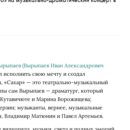
ырыпаев
(Вырыпаев Иван Александрович
 исполнить свою мечту и создал
м, «Сахар» — это театрально-музыкальный
уппы сам Вырыпаев — драматург, который
а Кутавичюте и Марина Ворожищева;
ерзин; музыканты, вернее, музыкальные
ч, Владимир Матюнин и Павел Артемьев.
 видеоряда, музыки, света и полных эмоций,