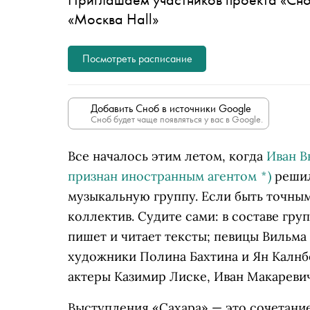
«Москва Hall»
Посмотреть расписание
Добавить Сноб в источники Google
Сноб будет чаще появляться у вас в Google.
Все началось этим летом, когда
Иван В
признан иностранным агентом
*
)
решил
музыкальную группу. Если быть точны
коллектив. Судите сами: в составе гр
пишет и читает тексты; певицы Вильм
художники Полина Бахтина и Ян Калнб
актеры Казимир Лиске, Иван Макареви
Выступления «Сахара» — это сочетание