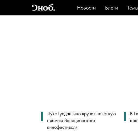
Новости
Блоги
Тем
Стиль
Ви
Луке Гуаданьино вручат почётную
В Е
премию Венецианского
пре
кинофестиваля