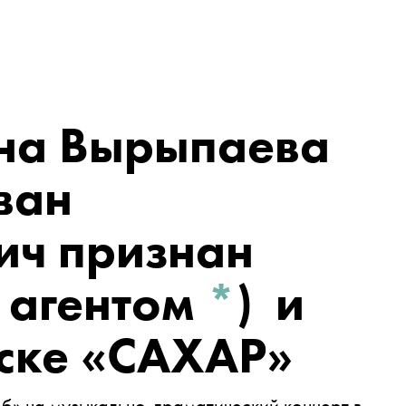
на Вырыпаева
ван
ич признан
 агентом
*
)
и
ске «САХАР»
б» на музыкально-драматический концерт в