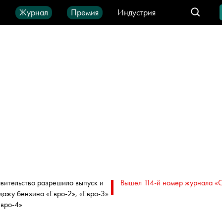
ы
Журнал
Премия
Индустрия
део
Город
IT-продукты
вительство разрешило выпуск и
Вышел 114-й номер журнала «
дажу бензина «Евро-2», «Евро-3»
Евро-4»