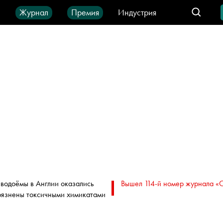
ы
Журнал
Премия
Индустрия
део
Город
IT-продукты
 водоёмы в Англии оказались
Вышел 114-й номер журнала «
рязнены токсичными химикатами