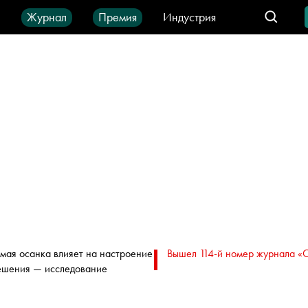
ы
Журнал
Премия
Индустрия
део
Город
IT-продукты
мая осанка влияет на настроение
Вышел 114-й номер журнала «
ешения — исследование