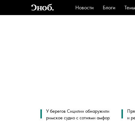
Новости
Блоги
Тем
Стиль
Ви
У берегов Сицилии обнаружили
Пря
римское судно с сотнями амфор
и р