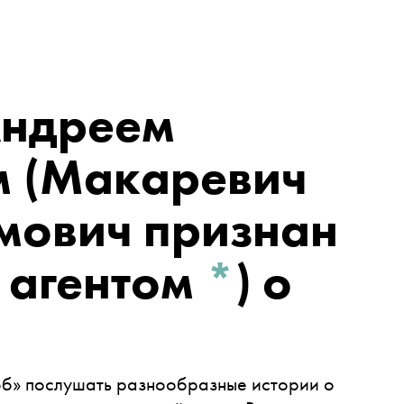
ндреем
м
(Макаревич
мович признан
 агентом
*
)
о
об»
послушать разнообразные истории о