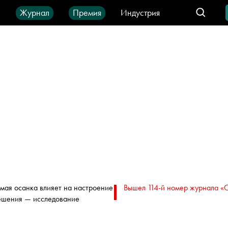
ы
Журнал
Премия
Индустрия
део
Город
IT-продукты
мая осанка влияет на настроение
Вышел 114-й номер журнала «
ешения — исследование