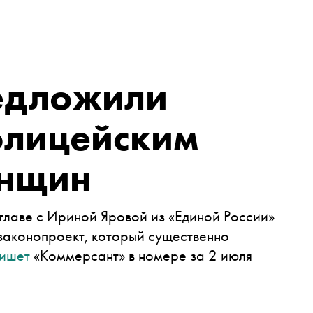
едложили
олицейским
енщин
 главе с Ириной Яровой из «Единой России»
законопроект, который существенно
ишет
«Коммерсант» в номере за 2 июля