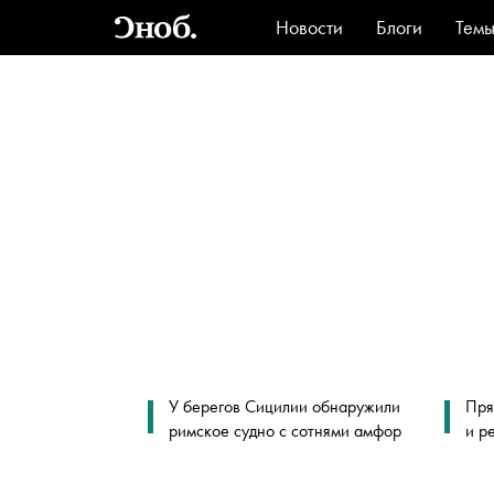
Новости
Блоги
Тем
Стиль
Ви
У берегов Сицилии обнаружили
Пря
римское судно с сотнями амфор
и р