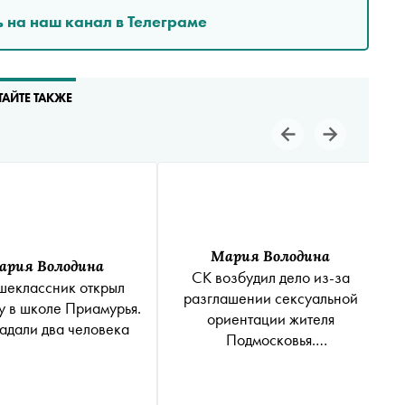
 на наш канал в Телеграме
ТАЙТЕ ТАКЖЕ
Мария Володина
ария Володина
СК возбудил дело из-за
шеклассник открыл
разглашении сексуальной
у в школе Приамурья.
ориентации жителя
адали два человека
Подмосковья.
Правозащитники добивались
этого больше двух лет