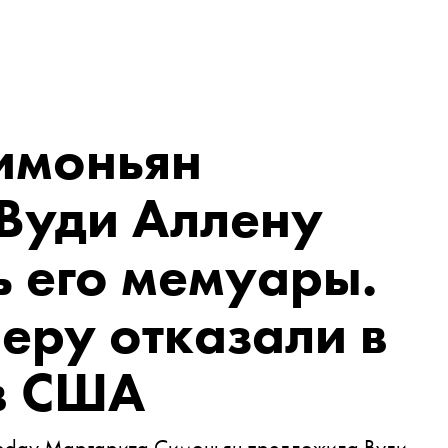
имоньян
Вуди Аллену
 его мемуары.
еру отказали в
в США
 Today Маргарита Симоньян предложила Вуди