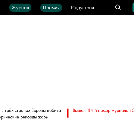
ы
Журнал
Премия
Индустрия
део
Город
IT-продукты
 в трёх странах Европы побиты
Вышел 114-й номер журнала «
орические рекорды жары