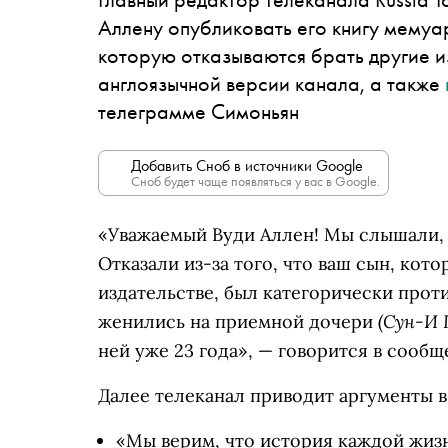
Аллену опубликовать его книгу мемуаро
которую отказываются брать другие 
англоязычной версии канала, а также
телеграмме Симоньян
Добавить Сноб в источники Google
Сноб будет чаще появляться у вас в Google.
«Уважаемый Вуди Аллен! Мы слышали, ч
Отказали из-за того, что ваш сын, кот
издательстве, был категорически против
(Сун-И 
женились на приемной дочери
ней уже 23 года», — говорится в сообщ
Далее телеканал приводит аргументы в
«Мы верим, что история каждой жиз