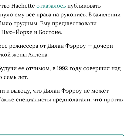
ство Hachette
отказалось
публиковать
уло ему все права на рукопись. В заявлении
 было трудным. Ему предшествовали
в Нью-Йорке и Бостоне.
дрес режиссера от Дилан Фэрроу — дочери
кой жены Аллена.
будучи ее отчимом, в 1992 году совершил над
о семь лет.
ли к выводу, что Дилан Фэрроу не может
Также специалисты предполагали, что против