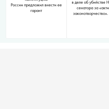
в деле об убийстве 
России предложил внести ее
сенатора за «акт
гарант
законотворчество». 
лет он не внес ни 
законопроект