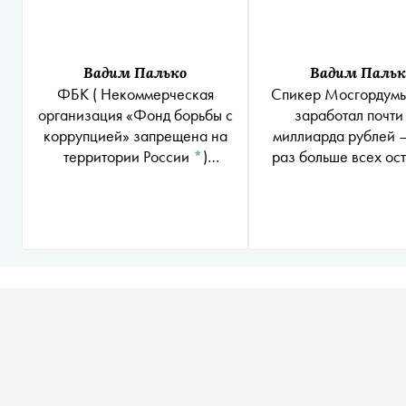
Вадим Палько
Вадим Пальк
ФБК
( Некоммерческая
Спикер Мосгордумы
организация «Фонд борьбы с
заработал почти
коррупцией» запрещена на
миллиарда рублей —
территории России
*
)
раз больше всех ос
опубликовал уже четвертое
депутатов
расследование, связанное с
выборами в Мосгордуму — о
ее председателе.
«Сноб» собрал их вместе