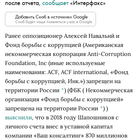
после отчета,
сообщает
«Интерфакс»
Добавить Сноб в источники Google
Сноб будет чаще появляться у вас в Google.
Ранее оппозиционер Алексей Навальнй и
Фонд борьбы с коррупцией
(Американская
некоммерческая корпорация Anti-Corruption
Foundation, Inc (иные используемые
наименования: ACF, ACF international, «Фонд
борьбы с коррупцией, Инк.») запрещен на
территории России
*
)
(
ФБК
( Некоммерческая
организация «Фонд борьбы с коррупцией»
запрещена на территории России
*
)
)
выяснили
, что в 2018 году Шапошников с
личного счета внес в уставной капитал
компании «Ваш консалтинг» 870 миллионов