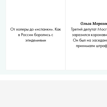
Ольга Морозо
От холеры до «испанки». Как
Третий депутат Мос
в России боролись с
заразился коронав
эпидемиями
Он был на заседани
принимали штраф
нарушение реж
самоизоляци