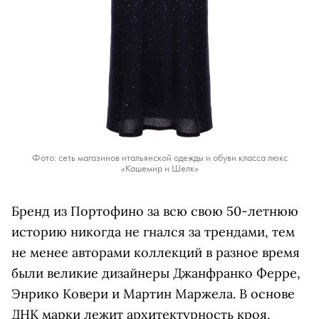
Фото: сеть магазинов итальянской одежды и обуви класса люкс
«Кашемир и Шелк»
Бренд из Портофино за всю свою 50-летнюю
историю никогда не гнался за трендами, тем
не менее авторами коллекций в разное время
были великие дизайнеры Джанфранко Ферре,
Энрико Ковери и Мартин Маржела. В основе
ДНК марки лежит архитектурность кроя,