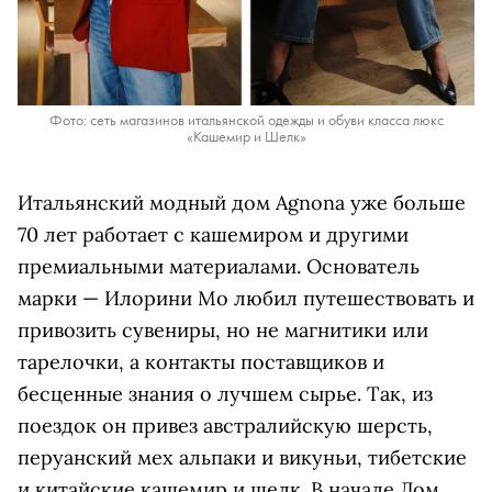
Фото: сеть магазинов итальянской одежды и обуви класса люкс
«Кашемир и Шелк»
Итальянский модный дом Agnona уже больше
70 лет работает с кашемиром и другими
премиальными материалами. Основатель
марки — Илорини Мо любил путешествовать и
привозить сувениры, но не магнитики или
тарелочки, а контакты поставщиков и
бесценные знания о лучшем сырье. Так, из
поездок он привез австралийскую шерсть,
перуанский мех альпаки и викуньи, тибетские
и китайские кашемир и шелк. В начале Дом