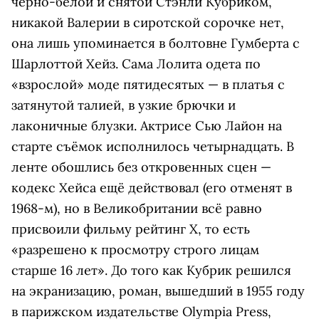
чёрно-белой и снятой Стэнли Кубриком,
никакой Валерии в сиротской сорочке нет,
она лишь упоминается в болтовне Гумберта с
Шарлоттой Хейз. Сама Лолита одета по
«взрослой» моде пятидесятых — в платья с
затянутой талией, в узкие брючки и
лаконичные блузки. Актрисе Сью Лайон на
старте съёмок исполнилось четырнадцать. В
ленте обошлись без откровенных сцен —
кодекс Хейса ещё действовал (его отменят в
1968-м), но в Великобритании всё равно
присвоили фильму рейтинг X, то есть
«разрешено к просмотру строго лицам
старше 16 лет». До того как Кубрик решился
на экранизацию, роман, вышедший в 1955 году
в парижском издательстве Olympia Press,