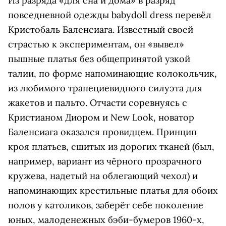
Из разряда «для сна и дома» в разряд
повседневной одежды babydoll dress перевёл
Кристобаль Баленсиага. Известный своей
страстью к экспериментам, он «вывел»
пышные платья без общепринятой узкой
талии, по форме напоминающие колокольчик,
из любимого трапециевидного силуэта для
жакетов и пальто. Отчасти соревнуясь с
Кристианом Диором и New Look, новатор
Баленсиага оказался провидцем. Принцип
кроя платьев, сшитых из дорогих тканей (был,
например, вариант из чёрного прозрачного
кружева, надетый на облегающий чехол) и
напоминающих крестильные платья для обоих
полов у католиков, заберёт себе поколение
юных, малоденежных бэби-бумеров 1960-х,