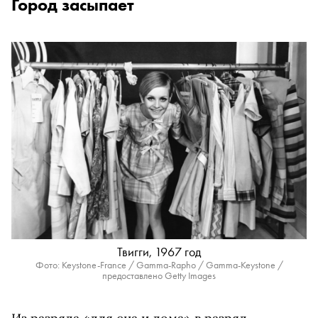
Город засыпает
Твигги, 1967 год
Фото: Keystone-France / Gamma-Rapho / Gamma-Keystone /
предоставлено Getty Images