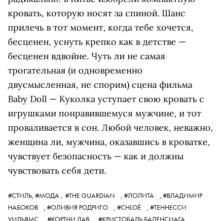
кровать, которую носят за спиной. Шанс
прилечь в тот момент, когда тебе хочется,
бесценен, уснуть крепко как в детстве —
бесценен вдвойне. Чуть ли не самая
трогательная (и одновременно
двусмысленная, не спорим) сцена фильма
Baby Doll — Куколка уступает свою кровать с
игрушками понравившемуся мужчине, и тот
проваливается в сон. Любой человек, неважно,
женщина ли, мужчина, оказавшись в кроватке,
чувствует безопасность — как и должны
чувствовать себя дети.
,
#СТИЛЬ,
#МОДА
#THE GUARDIAN
,
#ЛОЛИТА
,
#ВЛАДИМИР
НАБОКОВ
,
#ОЛИВИЯ РОДРИГО
,
#CHLOÉ
,
#ТЕННЕССИ
УИЛЬЯМС
,
#КОРТНИ ЛАВ
,
#КРИСТОБАЛЬ БАЛЕНСИАГА