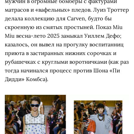
мужчин в огромные бомберы с фактурами
матрасов и «вафельных» пледов. Луиз Троттер
делала коллекцию для Carven, будто бы
скроенную из смятых простыней. Показ Miu
Miu весна-лето 2025 замыкал Уиллем Дефо;
казалось, он вывел на прогулку воспитанниц
приюта в застиранных нижних сорочках и
рубашечках с круглыми воротничками (как раз
тогда начинался процесс против Шона «Пи
Дидди» Комбса).