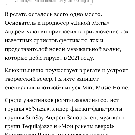
Сноб будет чаще появляться у вас в Google.
В регате осталось всего одно место.
Основатель и продюсер «Дикой Мяты»
Андрей Клюкин пригласил в приключение как
известных артистов фестиваля, так и
представителей новой музыкальной волны,
которые дебютируют в 2021 году.
Клюкин лично поучаствует в регате и устроит
творческий вечер. На яхте запишут
специальный ютьюб-выпуск Mint Music Home.
Среди участников регаты заявлены солист
группы «5’Nizza», лидер фьюжн-фанк-рэгги
группы SunSay Андрей Запорожец, музыкант
групп Tequilajazzz и «Мои ракеты вверх!»
Константин Чалых, московская певица