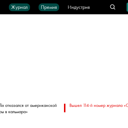
ы
Журнал
Премия
Индустрия
део
Город
IT-продукты
flix отказался от американской
Вышел 114-й номер журнала «
ры в кальмара»