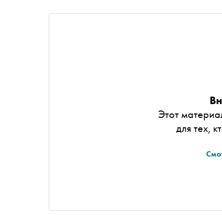
Вн
Этот материа
для тех, к
Смо