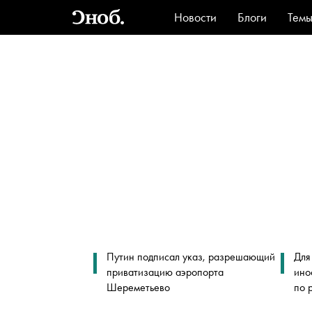
Новости
Блоги
Тем
Стиль
Ви
Путин подписал указ, разрешающий
Для
приватизацию аэропорта
ино
Шереметьево
по 