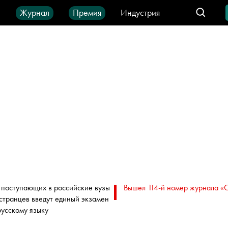
ы
Журнал
Премия
Индустрия
део
Город
IT-продукты
 поступающих в российские вузы
Вышел 114-й номер журнала «
странцев введут единый экзамен
русскому языку