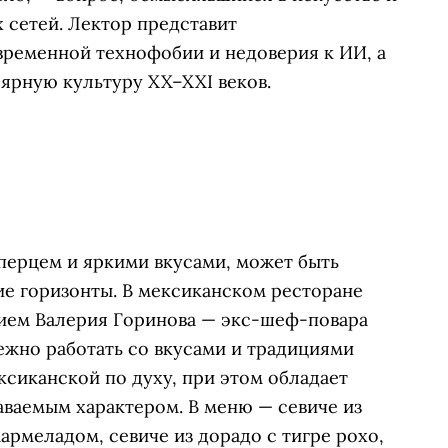
 сетей. Лектор представит
временной технофобии и недоверия к ИИ, а
лярную культуру XX–XXI веков.
 перцем и яркими вкусами, может быть
е горизонты. В мексиканском ресторане
тием Валерия Горинова — экс-шеф-повара
ежно работать со вкусами и традициями
ксиканской по духу, при этом обладает
аваемым характером. В меню — севиче из
армеладом, севиче из дорадо с тигре рохо,