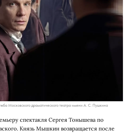
жба Московского драматического театра имени А. С. Пушкина
емьеру спектакля Сергея Тонышева по
ского. Князь Мышкин возвращается после