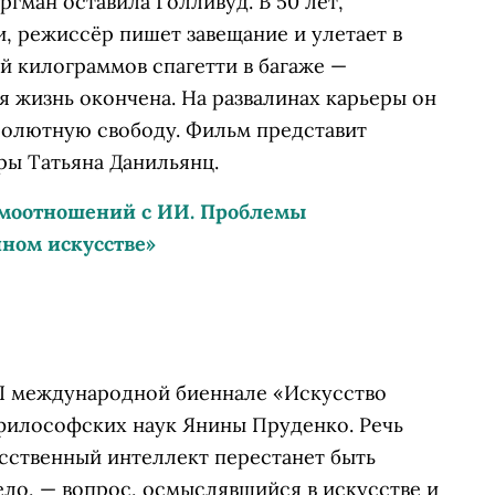
гман оставила Голливуд. В 50 лет,
, режиссёр пишет завещание и улетает в
й килограммов спагетти в багаже —
 жизнь окончена. На развалинах карьеры он
абсолютную свободу. Фильм представит
ры Татьяна Данильянц.
имоотношений с ИИ. Проблемы
ном искусстве»
II международной биеннале «Искусство
философских наук Янины Пруденко. Речь
усственный интеллект перестанет быть
ело, — вопрос, осмыслявшийся в искусстве и