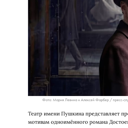
Фото: Мария Левина и Алексей Фарбер / пресс-слу
Театр имени Пушкина представляет пр
мотивам одноимённого романа Достоев