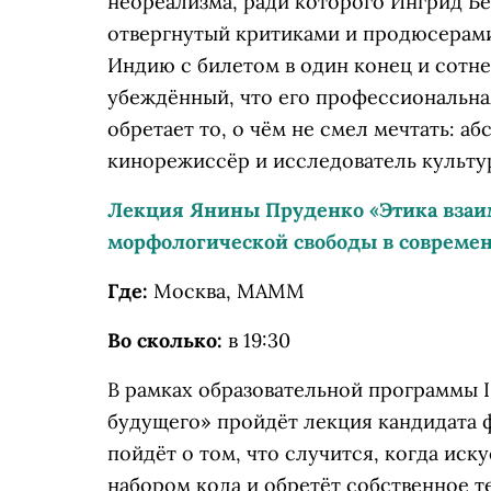
неореализма, ради которого Ингрид Бер
отвергнутый критиками и продюсерами
Индию с билетом в один конец и сотне
убеждённый, что его профессиональная
обретает то, о чём не смел мечтать: 
кинорежиссёр и исследователь культу
Лекция Янины Пруденко «Этика вза
морфологической свободы в современ
Где:
Москва, МАММ
Во сколько:
в 19:30
В рамках образовательной программы 
будущего» пройдёт лекция кандидата 
пойдёт о том, что случится, когда иск
набором кода и обретёт собственное т