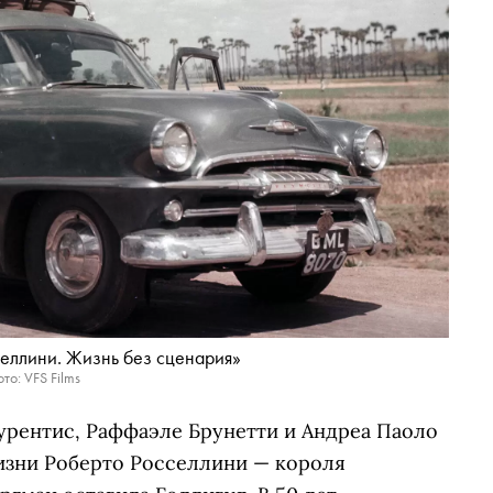
селлини. Жизнь без сценария»
то: VFS Films
урентис, Раффаэле Брунетти и Андреа Паоло
изни Роберто Росселлини — короля