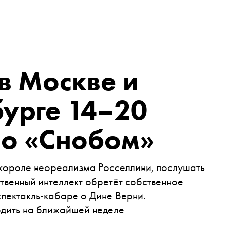
 в Москве и
бурге 14–20
со «Снобом»
короле неореализма Росселлини, послушать
сственный интеллект обретёт собственное
спектакль-кабаре о Дине Верни.
ходить на ближайшей неделе