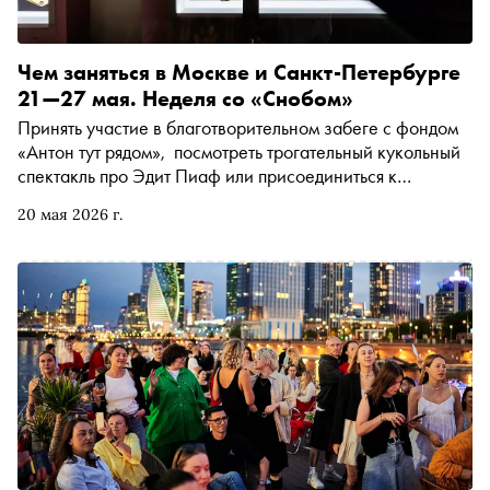
Чем заняться в Москве и Санкт-Петербурге
21—27 мая. Неделя со «Снобом»
Принять участие в благотворительном забеге с фондом
«Антон тут рядом», посмотреть трогательный кукольный
спектакль про Эдит Пиаф или присоединиться к
коллективной медитации в парке. Рассказываем, чем
20 мая 2026 г.
заняться и куда сходить на ближайшей неделе