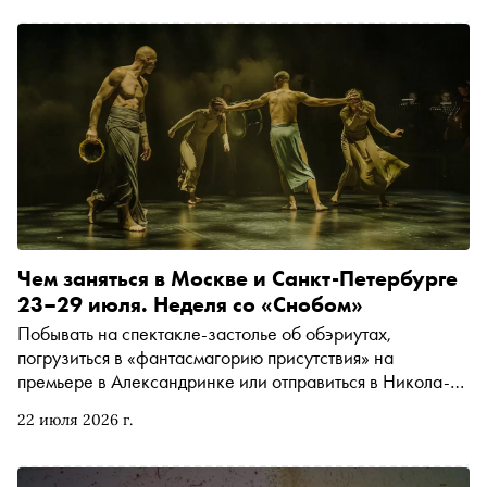
Новой Голландии на юбилейном ужине Kuznyahouse.
Рассказываем, чем заняться и куда сходить на
ближайшей неделе
Чем заняться в Москве и Санкт-Петербурге
23–29 июля. Неделя со «Снобом»
Побывать на спектакле-застолье об обэриутах,
погрузиться в «фантасмагорию присутствия» на
премьере в Александринке или отправиться в Никола-
Ленивец, где маршруты прокладывают световые
22 июля 2026 г.
инсталляции. Рассказываем, чем заняться и куда сходить
на ближайшей неделе