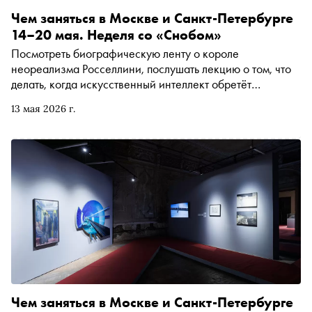
Чем заняться в Москве и Санкт-Петербурге
14–20 мая. Неделя со «Снобом»
Посмотреть биографическую ленту о короле
неореализма Росселлини, послушать лекцию о том, что
делать, когда искусственный интеллект обретёт
собственное тело, или сходить на документальный
13 мая 2026 г.
спектакль-кабаре о Дине Верни. Рассказываем, чем
заняться и куда сходить на ближайшей неделе
Чем заняться в Москве и Санкт-Петербурге