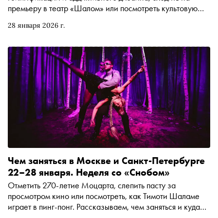
премьеру в театр «Шалом» или посмотреть культовую
картину Линча «Шоссе в никуда». Рассказываем, чем
28 января 2026 г.
заняться и куда сходить на ближайшей неделе
Чем заняться в Москве и Санкт-Петербурге
22–28 января. Неделя со «Снобом»
Отметить 270-летие Моцарта, слепить пасту за
просмотром кино или посмотреть, как Тимоти Шаламе
играет в пинг-понг. Рассказываем, чем заняться и куда
сходить на ближайшей неделе