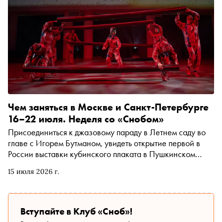
Чем заняться в Москве и Санкт-Петербурге
16–22 июля. Неделя со «Снобом»
Присоединиться к джазовому параду в Летнем саду во
главе с Игорем Бутманом, увидеть открытие первой в
России выставки кубинского плаката в Пушкинском
музее или отправиться на гастрономический фестиваль
15 июля 2026 г.
в Ростовском кремле. Рассказываем, чем заняться и куда
сходить на ближайшей неделе
Вступайте в Клуб «Сноб»!