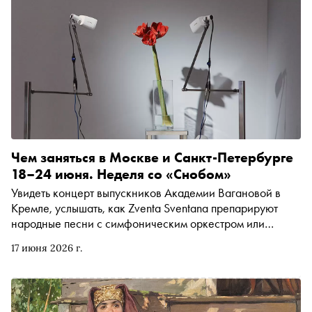
Чем заняться в Москве и Санкт-Петербурге
18–24 июня. Неделя со «Снобом»
Увидеть концерт выпускников Академии Вагановой в
Кремле, услышать, как Zventa Sventana препарируют
народные песни с симфоническим оркестром или
отправиться в Выксу на фестиваль, где поёт заводской
17 июня 2026 г.
хор, а концерты играют в лесу и в лодке на пруду.
Рассказываем, чем заняться и куда сходить на
ближайшей неделе