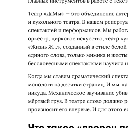
главных инструментов в работе с текст
Театр «ДаМы» — это объединение актёр
и кукольного театра. В нашем реперту
спектаклей и перформансов. Мы работа
оркестр, цирковое искусство, театр ку
«Жизнь Ж…», созданный в стиле белой к
единого слова, только мимика и жесты.
бессловесными спектаклями научила н
Когда мы ставим драматический спекта
монологи на десятки страниц. И мы, ка
никуда. Механическое заучивание убив
мёртвый груз. В театре слово должно р
произносит его впервые. И для этого е
Что такое «дворец п