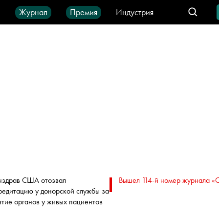
ы
Журнал
Премия
Индустрия
део
Город
IT-продукты
здрав США отозвал
Вышел 114-й номер журнала «
редитацию у донорской службы за
ятие органов у живых пациентов