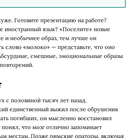
хуже. Готовите презентацию на работе?
те иностранный язык? «Поселите» новые
че и необычнее образ, тем лучше он
ть слово «молоко» — представьте, что оно
 Абсурдные, смешные, эмоциональные образы
 повторений.
т
х с половиной тысяч лет назад.
кий единственный выжил после обрушения
нать погибших, он мысленно восстановил
понял, что мозг отлично запоминает
ым местам. Позже римские ораторы, включая