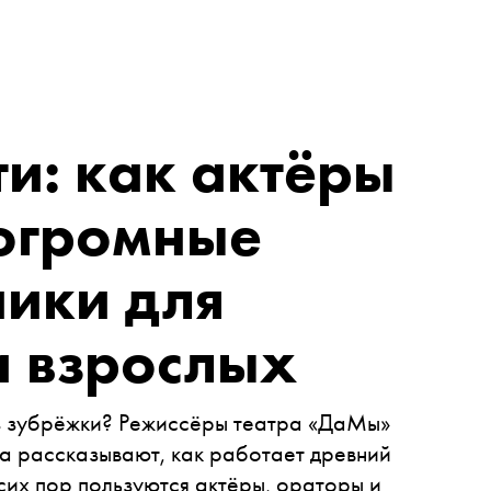
и: как актёры
огромные
ники для
и взрослых
ез зубрёжки? Режиссёры театра «ДаМы»
а рассказывают, как работает древний
сих пор пользуются актёры, ораторы и