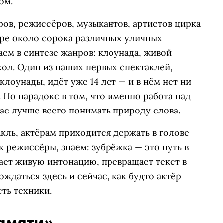
ом.
ов, режиссёров, музыкантов, артистов цирка
аре около сорока различных уличных
ем в синтезе жанров: клоунада, живой
кол. Один из наших первых спектаклей,
лоунады, идёт уже 14 лет — и в нём нет ни
 Но парадокс в том, что именно работа над
ас лучше всего понимать природу слова.
кль, актёрам приходится держать в голове
к режиссёры, знаем: зубрёжка — это путь в
ает живую интонацию, превращает текст в
ождаться здесь и сейчас, как будто актёр
сть техники.
амяти»