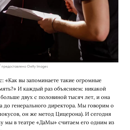
/ предоставлено Getty Images
: «Как вы запоминаете такие огромные
амять?» И каждый раз объясняем: никакой
й больше двух с половиной тысяч лет, и она
а до генерального директора. Мы говорим о
локусов, он же метод Цицерона). И сегодня
му мы в театре «ДаМы» считаем его одним из