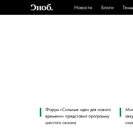
Новости
Блоги
Тем
Стиль
Ви
Форум «Сильные идеи для нового
Мин
времени» представил программу
акк
шестого сезона
изъ