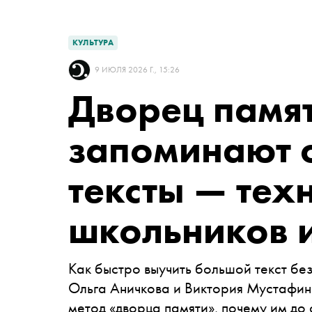
КУЛЬТУРА
9 ИЮЛЯ 2026 Г., 15:26
Дворец памят
запоминают 
тексты — тех
школьников 
Как быстро выучить большой текст б
Ольга Аничкова и Виктория Мустафин
метод «дворца памяти», почему им до 