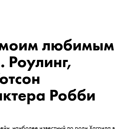
 моим любимым
 Роулинг,
отсон
актера Робби
йн, наиболее известный по роли Хагрида в