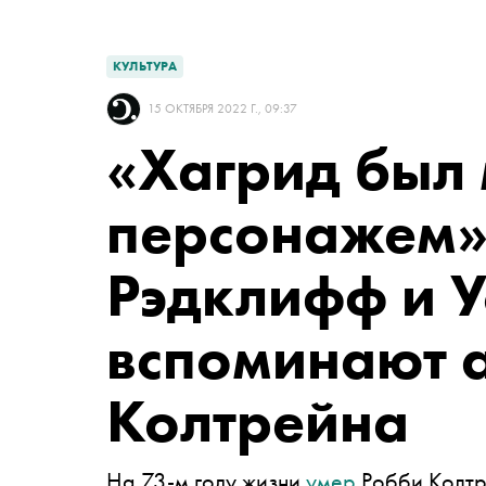
КУЛЬТУРА
15 ОКТЯБРЯ 2022 Г., 09:37
«Хагрид был
персонажем».
Рэдклифф и У
вспоминают 
Колтрейна
На 73-м году жизни
умер
Робби Колтре