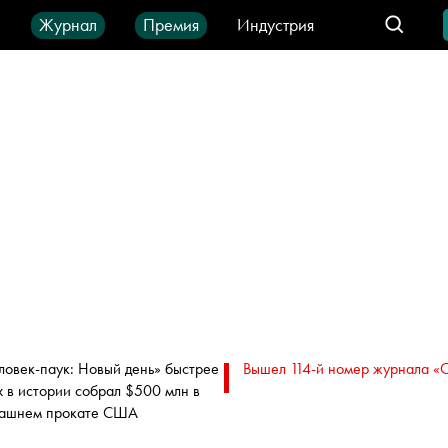
ы
Журнал
Премия
Индустрия
део
Город
IT-продукты
ловек-паук: Новый день» быстрее
Вышел 114-й номер журнала «
х в истории собрал $500 млн в
ашнем прокате США