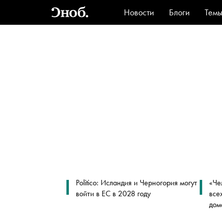
Новости
Блоги
Тем
Стиль
Ви
Politico: Исландия и Черногория могут
«Че
войти в ЕС в 2028 году
все
дом