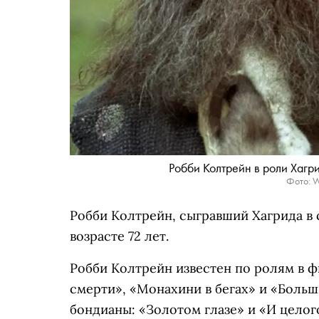
Робби Колтрейн в роли Хагр
Фото: Wa
Робби Колтрейн, сыгравший Хагрида в 
возрасте 72 лет.
Робби Колтрейн известен по ролям в 
смерти», «Монахини в бегах» и «Больш
бондианы: «Золотом глазе» и «И целог