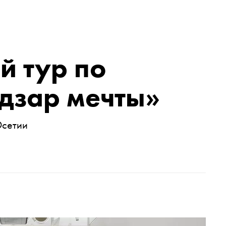
й тур по
дзар мечты»
Осетии