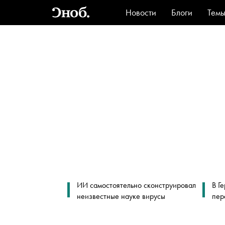
Новости
Блоги
Тем
Стиль
Ви
ИИ самостоятельно сконструировал
В Г
неизвестные науке вирусы
пер