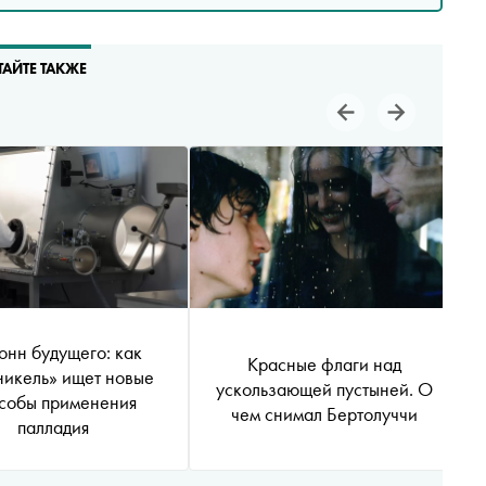
ТАЙТЕ ТАКЖЕ
онн будущего: как
Красные флаги над
икель» ищет новые
ускользающей пустыней. О
собы применения
чем снимал Бертолуччи
палладия