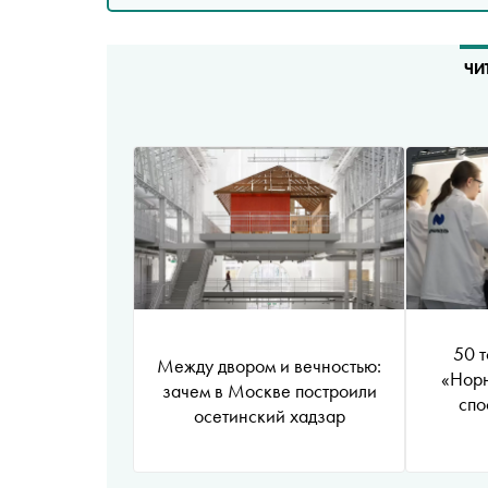
ЧИ
50 т
Между двором и вечностью:
«Норн
зачем в Москве построили
спо
осетинский хадзар