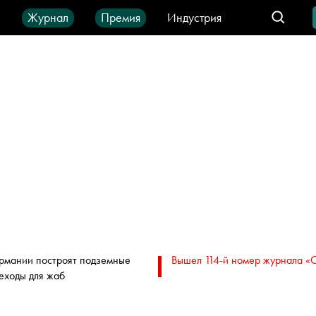
ы
Журнал
Премия
Индустрия
део
Город
IT-продукты
ермании построят подземные
Вышел 114-й номер журнала «
еходы для жаб