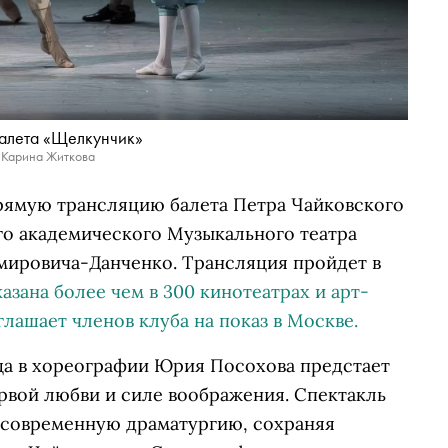
алета «Щелкунчик»
 Карина Житкова
прямую трансляцию балета Петра Чайковского
о академического Музыкального театра
Немировича-Данченко. Трансляция пройдет в
азана более чем в 300 кинотеатрах и арт-
глашает членов клуба на показ в Москве.
а в хореографии Юрия Посохова предстает
ервой любви и силе воображения. Спектакль
 современную драматургию, сохраняя