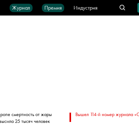
ы
Журнал
Премия
Индустрия
део
Город
IT-продукты
вропе смертность от жары
Вышел 114-й номер журнала «
высила 25 тысяч человек