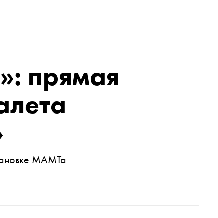
о»: прямая
алета
»
становке МАМТа