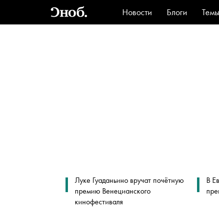
Новости
Блоги
Тем
Стиль
Ви
Луке Гуаданьино вручат почётную
В Е
премию Венецианского
пре
кинофестиваля