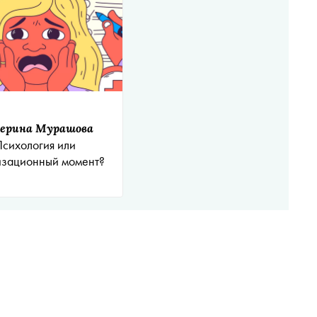
ерина Мурашова
сихология или
изационный момент?