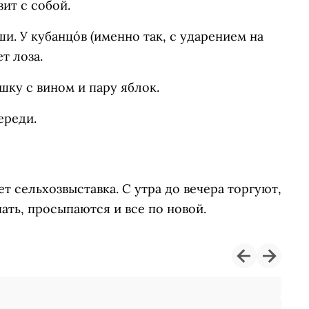
зит с собой.
и. У кубанцо́в (именно так, с ударением на
т лоза.
шку с вином и пару яблок.
ереди.
т сельхозвыставка. С утра до вечера торгуют,
ать, просыпаются и все по новой.