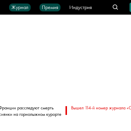
ы
Журнал
Премия
Индустрия
део
Город
IT-продукты
Франции расследуют смерть
Вышел 114-й номер журнала «
сиянки на горнолыжном курорте