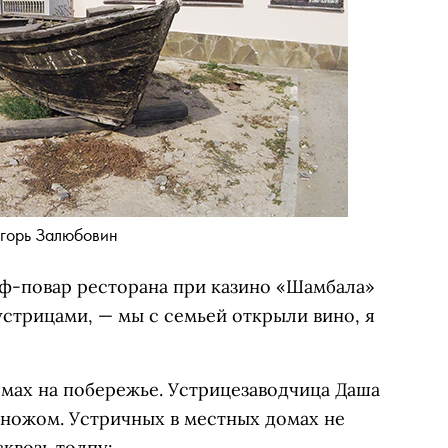
горь Залюбовин
еф-повар ресторана при казино «Шамбала»
устрицами, — мы с семьей открыли вино, я
мах на побережье. Устрицезаводчица Даша
 ножом. Устричных в местных домах не
квозь толпу: