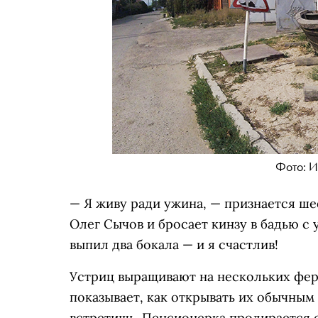
Фото: И
— Я живу ради ужина, — признается ш
Олег Сычов и бросает кинзу в бадью с 
выпил два бокала — и я счастлив!
Устриц выращивают на нескольких фер
показывает, как открывать их обычным
встретишь. Пенсионерка продирается с