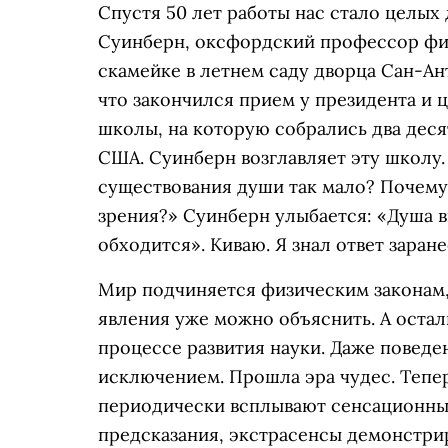
Cпустя 50 лет работы нас стало целых 
Суинберн, оксфордский профессор фи
скамейке в летнем саду дворца Сан-Ан
что закончился прием у президента и
школы, на которую собрались два дес
США. Суинберн возглавляет эту школу.
существования души так мало? Почему
зрения?» Суинберн улыбается: «Душа в
обходится». Киваю. Я знал ответ заране
Мир подчиняется физическим законам,
явления уже можно объяснить. А остал
процессе развития науки. Даже повед
исключением. Прошла эра чудес. Тепер
периодически всплывают сенсационные
предсказания, экстрасенсы демонстри