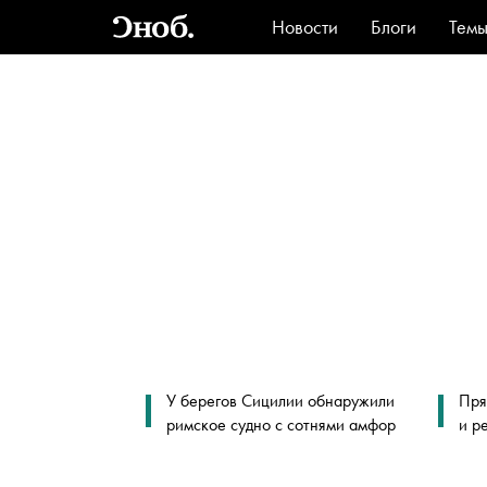
Новости
Блоги
Тем
Стиль
Ви
У берегов Сицилии обнаружили
Пря
римское судно с сотнями амфор
и р