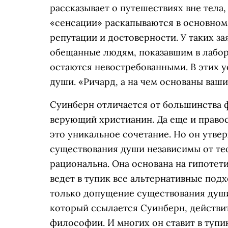
рассказывает о путешествиях вне тела,
«сенсации» раскапываются в основном
репутации и достоверности. У таких за
обещанные людям, показавшим в лабор
остаются невостребованными. В этих 
души. «Ричард, а на чем основаны ваш
Суинберн отличается от большинства ф
верующий христианин. Да еще и право
это уникальное сочетание. Но он утвер
существования души независимы от те
рациональна. Она основана на гипотет
ведет в тупик все альтернативные под
только допущение существования души
который ссылается Суинберн, действи
философии. И многих он ставит в тупик.