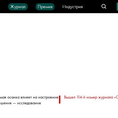
ы
Журнал
Премия
Индустрия
део
Город
IT-продукты
мая осанка влияет на настроение
Вышел 114-й номер журнала «
ешения — исследование