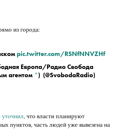
рямо из города:
нском 
pic.twitter.com/RSNfNNVZHf
бодная Европа/Радио Свобода 
ым агентом 
*
)
  (@SvobodaRadio) 
»
уточнил
, что власти планируют
ных пунктов, часть людей уже вывезена на