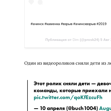
#ачинск #каменка #взрыв #ачинсквзрыв #2019
Публикация от
Dim
(@prosk24)
5 Авг 
Один из видеороликов сняли дети из л
Этот ролик сняли дети — дево
pic.twitter.com/qoKfEzcuFh
— 10 апреля (@buch1004) 
Augu