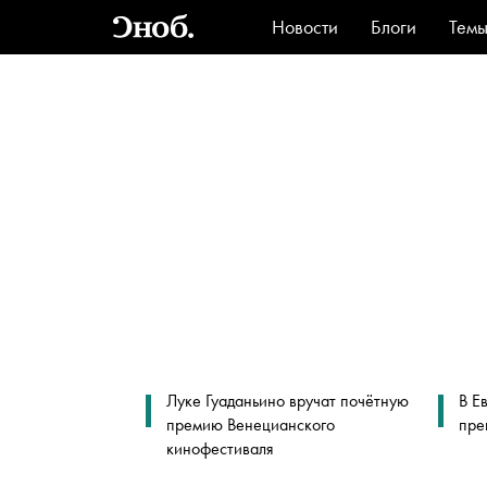
Новости
Блоги
Тем
Стиль
Ви
Луке Гуаданьино вручат почётную
В Е
премию Венецианского
пре
кинофестиваля