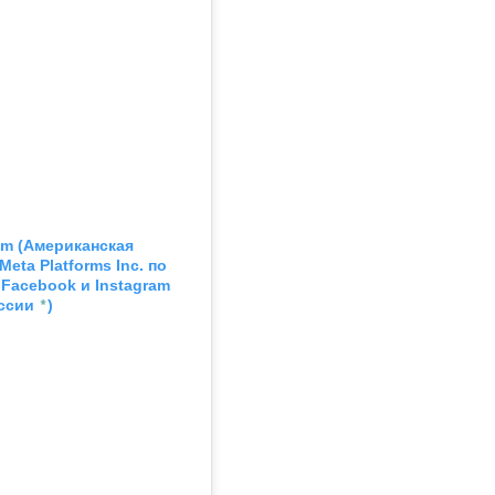
am
 (Американская 
ta Platforms Inc. по 
acebook и Instagram 
*
ссии 
)