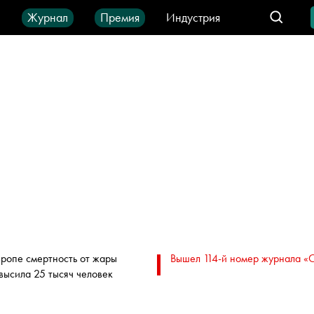
ы
Журнал
Премия
Индустрия
део
Город
IT-продукты
вропе смертность от жары
Вышел 114-й номер журнала «
высила 25 тысяч человек