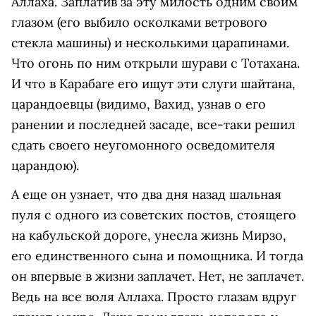
Аллаха. Заплатив за эту милость одним своим
глазом (его выбило осколками ветрового
стекла машины) и несколькими царапинами.
Что огонь по ним открыли шурави с Тотахана.
И что в Карабаге его ищут эти слуги шайтана,
царандоевцы (видимо, Вахид, узнав о его
ранении и последней засаде, все-таки решил
сдать своего неугомонного осведомителя
царандою).
А еще он узнает, что два дня назад шальная
пуля с одного из советских постов, стоящего
на кабульской дороге, унесла жизнь Мирзо,
его единственного сына и помощника. И тогда
он впервые в жизни заплачет. Нет, не заплачет.
Ведь на все воля Аллаха. Просто глазам вдруг