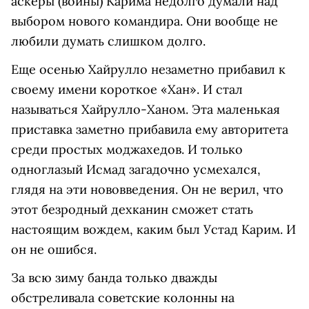
аскеры (воины) Карима недолго думали над
выбором нового командира. Они вообще не
любили думать слишком долго.
Еще осенью Хайрулло незаметно прибавил к
своему имени короткое «Хан». И стал
называться Хайрулло-Ханом. Эта маленькая
приставка заметно прибавила ему авторитета
среди простых моджахедов. И только
одноглазый Исмад загадочно усмехался,
глядя на эти нововведения. Он не верил, что
этот безродный дехканин сможет стать
настоящим вождем, каким был Устад Карим. И
он не ошибся.
За всю зиму банда только дважды
обстреливала советские колонны на