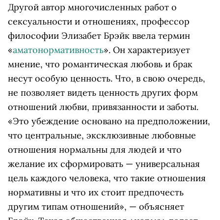
Другой автор многочисленных работ о
сексуальности и отношениях, профессор
философии Элизабет Брэйк ввела термин
«
аматонормативность
». Он характеризует
мнение, что романтическая любовь и брак
несут особую ценность. Что, в свою очередь,
не позволяет видеть ценность других форм
отношений любви, привязанности и заботы.
«Это убеждение основано на предположении,
что центральные, эксклюзивные любовные
отношения нормальны для людей и что
желание их сформировать — универсальная
цель каждого человека, что такие отношения
нормативны и что их стоит предпочесть
другим типам отношений», — объясняет