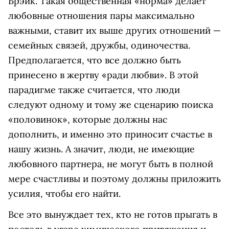
Брэйк. Такая общественная «норма» делает
любовные отношения пары максимально
важными, ставит их выше других отношений —
семейных связей, дружбы, одиночества.
Предполагается, что все должно быть
принесено в жертву «ради любви». В этой
парадигме также считается, что люди
следуют одному и тому же сценарию поиска
«половинок», которые должны нас
дополнить, и именно это приносит счастье в
нашу жизнь. А значит, люди, не имеющие
любовного партнера, не могут быть в полной
мере счастливы и поэтому должны приложить
усилия, чтобы его найти.
Все это вынуждает тех, кто не готов прыгать в