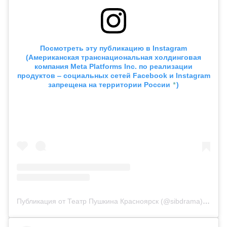
Посмотреть эту публикацию в
Instagram
(Американская транснациональная холдинговая
компания Meta Platforms Inc. по реализации
продуктов ‒ социальных сетей Facebook и Instagram
*
запрещена на территории России
)
Публикация от Театр Пушкина Красноярск (@sibdrama)
19 Ма