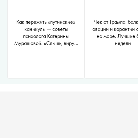
Как пережить «путинские»
Чек от Трампа, бал
каникулы — советы
овации и карантин 
психолога Катерины
на море. Лучшие 
Мурашовой. «Слышь, вирус,
недели
а корона не жмет?» Выпуск
#3