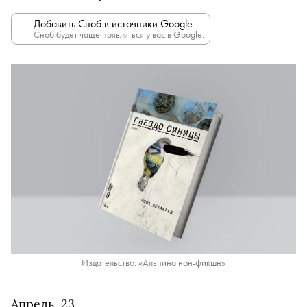
Добавить Сноб в источники Google
Сноб будет чаще появляться у вас в Google.
Издательство: «Альпина нон-фикшн»
Апрель, 23