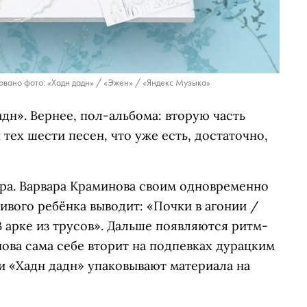
овано фото: «Хадн дадн» / «Эжен» / «Яндекс Музыка»
н». Вернее, пол-альбома: вторую часть
тех шести песен, что уже есть, достаточно,
тара. Варвара Краминова своим одновременно
вого ребёнка выводит: «Почки в агонии /
В арке из трусов». Дальше появляются ритм-
нова сама себе вторит на подпевках дурацким
и «Хадн дадн» упаковывают материала на