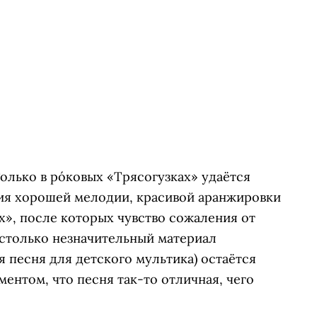
Только в ро́ковых «Трясогузках» удаётся
ния хорошей мелодии, красивой аранжировки
ах», после которых чувство сожаления от
астолько незначительный материал
я песня для детского мультика) остаётся
ентом, что песня так-то отличная, чего