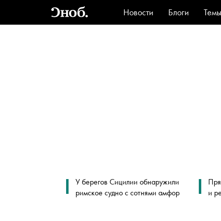
Новости
Блоги
Тем
Стиль
Ви
У берегов Сицилии обнаружили
Пря
римское судно с сотнями амфор
и р