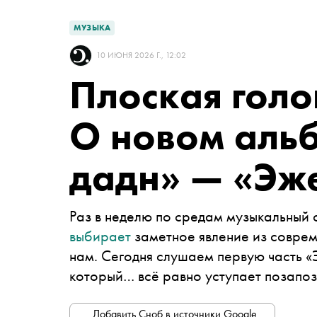
МУЗЫКА
10 ИЮНЯ 2026 Г., 12:02
Плоская голов
О новом аль
дадн» — «Эж
Раз в неделю по средам музыкальный
выбирает
заметное явление из соврем
нам. Сегодня слушаем первую часть «
который… всё равно уступает позапо
Добавить Сноб в источники Google