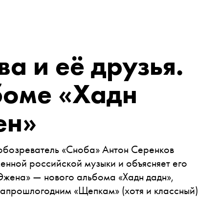
а и её друзья.
боме «Хадн
ен»
 обозреватель «Сноба» Антон Серенков
енной российской музыки и объясняет его
Эжена» — нового альбома «Хадн дадн»,
запрошлогодним «Щепкам» (хотя и классный)