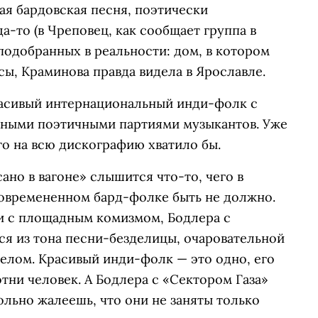
ая бардовская песня, поэтически
а-то (в Чреповец, как сообщает группа в
 подобранных в реальности: дом, в котором
ы, Краминова правда видела в Ярославле.
расивый интернациональный инди-фолк с
чными поэтичными партиями музыкантов. Уже
го на всю дискографию хватило бы.
ано в вагоне» слышится что-то, чего в
овремененном бард-фолке быть не должно.
и с площадным комизмом, Бодлера с
ся из тона песни-безделицы, очаровательной
целом. Красивый инди-фолк — это одно, его
тни человек. А Бодлера с «Сектором Газа»
ольно жалеешь, что они не заняты только