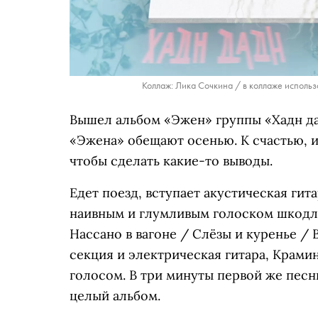
Коллаж: Лика Сочкина / в коллаже использ
Вышел альбом «Эжен» группы «Хадн дад
«Эжена» обещают осенью. К счастью, и 
чтобы сделать какие-то выводы.
Едет поезд, вступает акустическая ги
наивным и глумливым голоском шкодли
Нассано в вагоне / Слёзы и куренье / 
секция и электрическая гитара, Крами
голосом. В три минуты первой же песн
целый альбом.