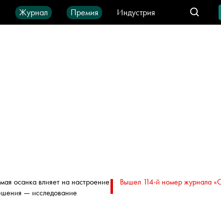
ы
Журнал
Премия
Индустрия
део
Город
IT-продукты
мая осанка влияет на настроение
Вышел 114-й номер журнала «
ешения — исследование