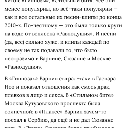
хитов: «Гипнозы», «Стильный бит». Все они
менее популярны, но всё-таки популярны —
как и все остальные их песни-клипы до конца
2010-х. По-честному — это были только круги
на воде от всплеска «Равнодушия». И песни
(да, все) сильно хуже, и клипы каждый по-
своему не так подавали то, что было
неотразимо в Варнине, Сюзанне и Москве
«Равнодушия».
В «Гипнозах» Варнин сыграл-таки в Гаспара
Ноэ и показал отношения как смесь драк,
плевков в лицо и секса. В «Стильном бите»
Москва Кутузовского проспекта была
солнечной; в «Плаксе» Варнин зачем-то
поехал в Сербию, да ещё и не дал Сюзанне