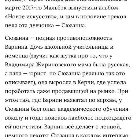
марте 2017-го Мальбэк выпустили альбом
«Новое искусство», и там в половине треков
пела эта девчонка — Сюзанна.
Сюзанна — полная противоположность
Варнина. Дочь школьной учительницы и
йеменца (звучит как шутка про то, что у
Владимира Жириновского мама была русская,
а папа — юрист, но Сюзанна реально так это
описывает), она выросла в Керчи, где успела
поработать даже продавщицей на рынке. При
этом там, где Варнин нахватал по верхам, у
Сюзанны был опыт академического обучения
вокалу и годы поисков наиболее подходящего
ей поп-стиля. Варнин всё делает с ленцой,
немного нехотя; Сюзанна в каждом интервью