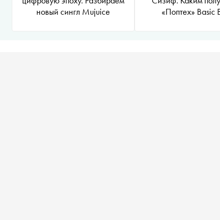
цифровую эпоху. Разбираем
Сизиф. Каким пол
новый сингл Mujuice
«Поптех» Basic 