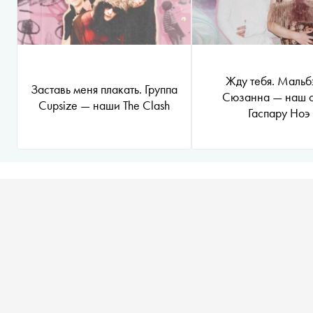
Жду тебя. Мальб
Заставь меня плакать. Группа
Сюзанна — наш о
Cupsize — наши The Clash
Гаспару Ноэ