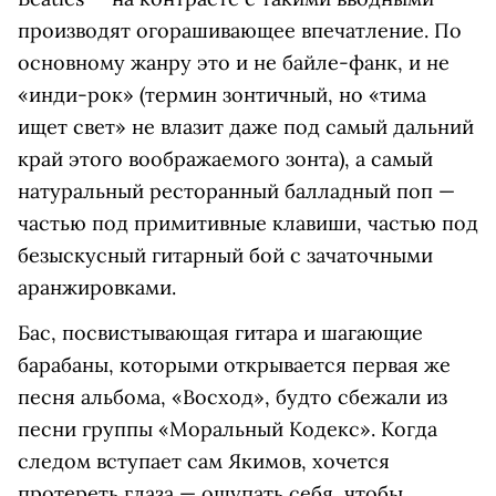
производят огорашивающее впечатление. По
основному жанру это и не байле-фанк, и не
«инди-рок» (термин зонтичный, но «тима
ищет свет» не влазит даже под самый дальний
край этого воображаемого зонта), а самый
натуральный ресторанный балладный поп —
частью под примитивные клавиши, частью под
безыскусный гитарный бой с зачаточными
аранжировками.
Бас, посвистывающая гитара и шагающие
барабаны, которыми открывается первая же
песня альбома, «Восход», будто сбежали из
песни группы «Моральный Кодекс». Когда
следом вступает сам Якимов, хочется
протереть глаза — ощупать себя, чтобы