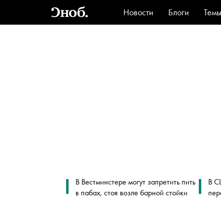
Новости
Блоги
Тем
Стиль
Ви
В Вестминстере могут запретить пить
В С
в пабах, стоя возле барной стойки
пер