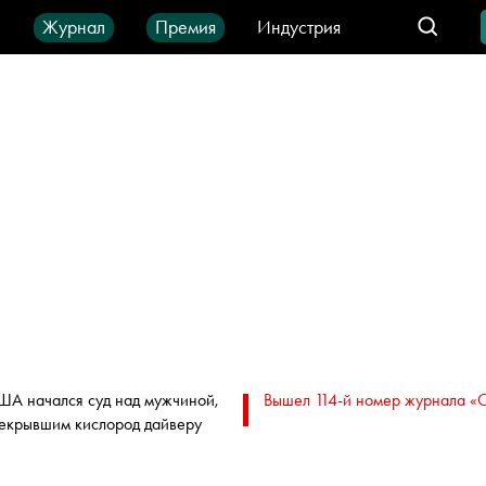
ы
Журнал
Премия
Индустрия
део
Город
IT-продукты
ША начался суд над мужчиной,
Вышел 114-й номер журнала «
екрывшим кислород дайверу