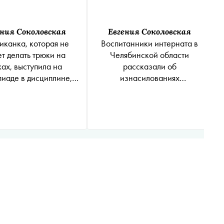
ения Соколовская
Евгения Соколовская
иканка, которая не
Воспитанники интерната в
т делать трюки на
Челябинской области
ах, выступила на
рассказали об
иаде в дисциплине,
изнасилованиях
жно делать трюки на
воспитателями
лыжах