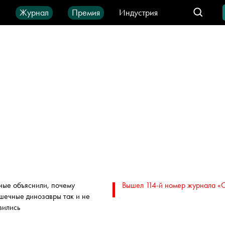
ы
Журнал
Премия
Индустрия
део
Город
IT-продукты
ные объяснили, почему
Вышел 114-й номер журнала «
шечные динозавры так и не
вились