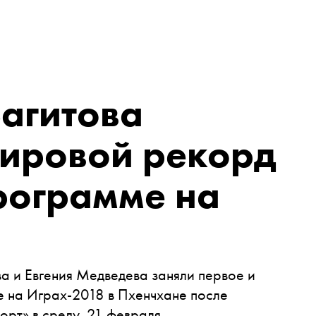
агитова
мировой рекорд
рограмме на
а и Евгения Медведева заняли первое и
е на Играх-2018 в Пхенчхане после
орт» в среду, 21 февраля