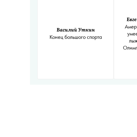
Евг
Амер
Василий Уткин
умее
Конец большого спорта
лыж
Олимп
где ну