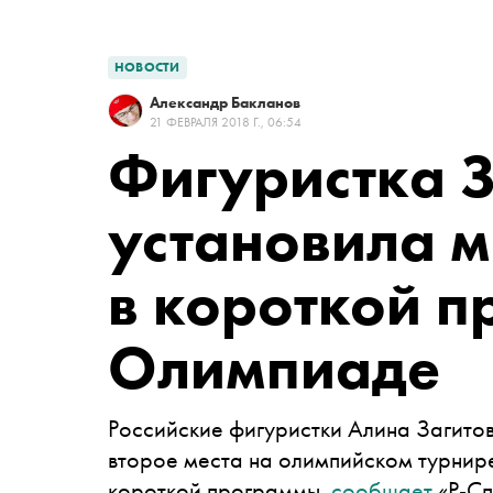
НОВОСТИ
Александр Бакланов
21 ФЕВРАЛЯ 2018 Г., 06:54
Фигуристка З
установила 
в короткой п
Олимпиаде
Российские фигуристки Алина Загитов
второе места на олимпийском турнир
короткой программы,
сообщает
«Р-Сп