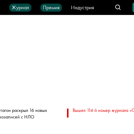
ы
Журнал
Премия
Индустрия
део
Город
IT-продукты
тагон раскрыл 16 новых
Вышел 114-й номер журнала «
еозаписей с НЛО