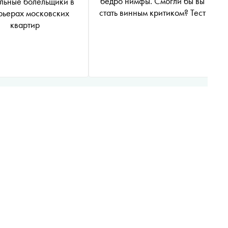
бедро нимфы. Смогли бы вы
льные болельщики в
стать винным критиком? Тест
рьерах московских
квартир