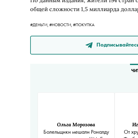
По данным издания, жители 194 стран 
общей сложности 1,5 миллиарда долла
#ДЕНЬГИ,
#НОВОСТИ,
#ПОКУПКА
Подписывайтесь
ЧИ
Ольга Морозова
Иг
Болельщики мешали Роналду
От хр