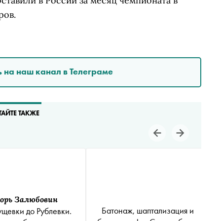
оставили в России за месяц чемпионата в
ров.
 на наш канал в Телеграме
ТАЙТЕ ТАКЖЕ
орь Залюбовин
Батонаж, шаптализация и
ущевки до Рублевки.