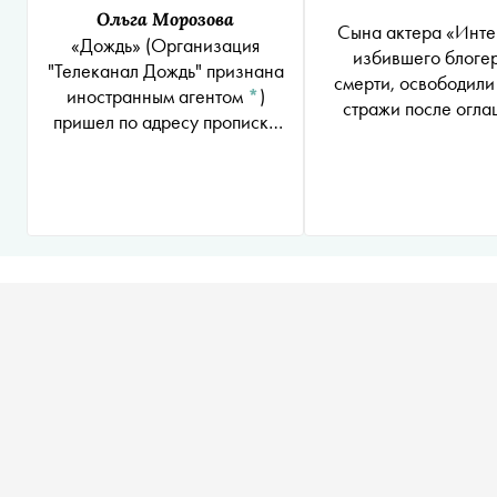
Ольга Морозова
Сына актера «Инте
«Дождь»
(Организация
избившего блогер
"Телеканал Дождь" признана
смерти, освободили
иностранным агентом
*
)
стражи после огл
пришел по адресу прописки
приговора
Александра Мишкина.
Корреспонденту открыл сам
Мишкин, но другой