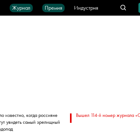
ы
Журнал
Премия
Индустрия
део
Город
IT-продукты
ло известно, когда россияне
Вышел 114-й номер журнала «
гут увидеть самый зрелищный
здопад