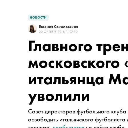
НОВОСТИ
Евгения Соколовская
22 ОКТЯБРЯ 2018 Г., 07:59
Главного тре
московского 
итальянца М
уволили
Совет директоров футбольного клуба
освободить итальянского футболиста
тренера,
сообщается
на сайте клуба