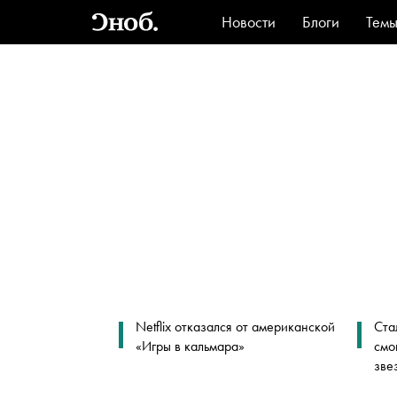
Новости
Блоги
Тем
Стиль
Ви
Netflix отказался от американской
Ста
«Игры в кальмара»
смо
зве