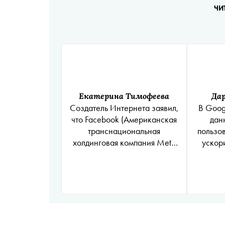
ЧИ
Екатерина Тимофеева
Да
Создатель Интернета заявил,
В Goog
что
Facebook
(Американская
дан
транснациональная
пользо
холдинговая компания Meta
ускор
Platforms Inc. по реализации
продуктов ‒ социальных
сетей Facebook и Instagram
запрещена на территории
России
*
)
и Google надо
разделить. Они слишком
влиятельны