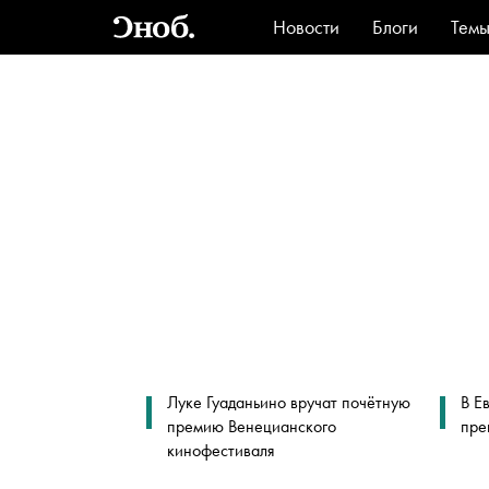
Новости
Блоги
Тем
Стиль
Ви
Луке Гуаданьино вручат почётную
В Е
премию Венецианского
пре
кинофестиваля