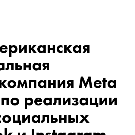
ериканская
альная
 компания Meta
. по реализации
 социальных
ok и Instagram