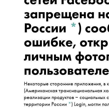
запрещена н
России
*
)
соо
ошибке, откр
личным фото
пользовател
Некоторые сторонние приложения, в 
(Американская транснациональная холд
реализации продуктов ‒ социальных с
территории России
*
)
Login, могли по