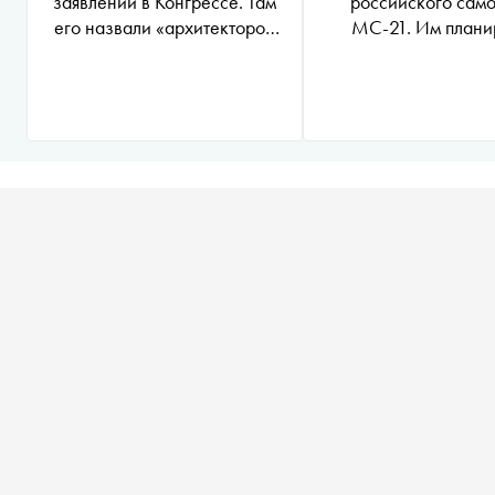
заявлений в Конгрессе. Там
российского сам
его назвали «архитектором
МС-21. Им плани
кремлевской агрессии»
заменить Airbus и 