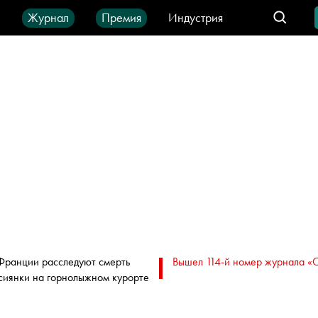
ы
Журнал
Премия
Индустрия
део
Город
IT-продукты
Франции расследуют смерть
Вышел 114-й номер журнала «
сиянки на горнолыжном курорте