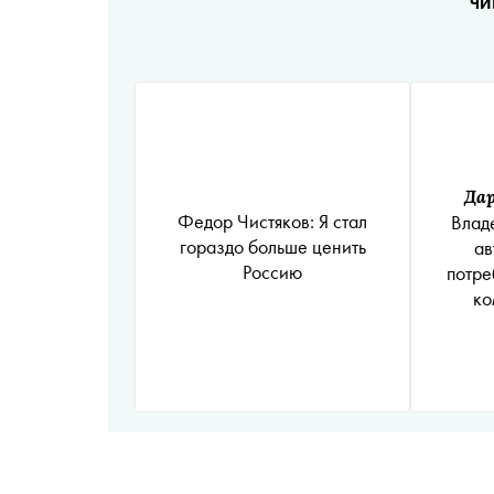
ЧИ
Да
Федор Чистяков: Я стал
Влад
гораздо больше ценить
ав
Россию
потре
ко
миллио
машин