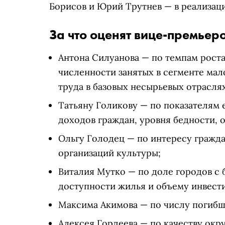
Борисов и Юрий Трутнев — в реализаци
За что оценят вице-премьеро
Антона Силуанова — по темпам роста
численности занятых в сегменте мал
труда в базовых несырьевых отраслях
Татьяну Голикову — по показателям 
доходов граждан, уровня бедности, о
Ольгу Голодец — по интересу гражд
организаций культуры;
Виталия Мутко — по доле городов с
доступности жилья и объему инвести
Максима Акимова — по числу погибши
Алексея Гордеева — по качеству ок