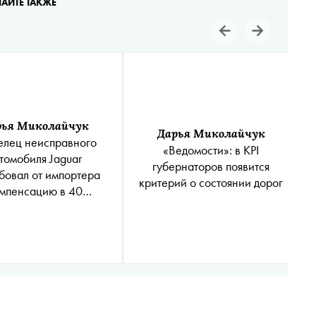
ТАЙТЕ ТАКЖЕ
рья Миколайчук
Дарья Миколайчук
елец неисправного
«Ведомости»: в KPI
томобиля Jaguar
губернаторов появится
бовал от импортера
критерий о состоянии дорог
мпенсацию в 40
нов рублей. Он купил
у за два миллиона