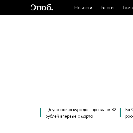
Новости
Блоги
Тем
Стиль
Ви
ЦБ установил курс доллара выше 82
Во 
рублей впервые с марта
рос