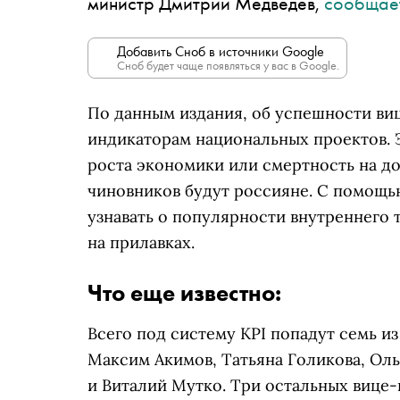
министр Дмитрий Медведев,
сообщае
Добавить Сноб в источники Google
Сноб будет чаще появляться у вас в Google.
По данным издания, об успешности ви
индикаторам национальных проектов. Э
роста экономики или смертность на до
чиновников будут россияне. С помощью
узнавать о популярности внутреннего 
на прилавках.
Что еще известно:
Всего под систему KPI попадут семь и
Максим Акимов, Татьяна Голикова, Оль
и Виталий Мутко. Три остальных вице