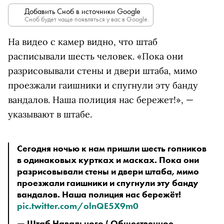
Добавить Сноб в источники Google
Сноб будет чаще появляться у вас в Google.
На видео с камер видно, что штаб
расписывали шесть человек. «
Пока они
разрисовывали стены и двери штаба, мимо
проезжали гаишники и спугнули эту банду
вандалов. Наша полиция нас бережет!
», —
указывают в штабе.
Сегодня ночью к нам пришли шесть гопников 
в одинаковых куртках и масках. Пока они 
разрисовывали стены и двери штаба, мимо 
проезжали гаишники и спугнули эту банду 
вандалов. Наша полиция нас бережёт! 
pic.twitter.com/olnQE5X9m0
—
 Штаб Навального
 ( Общественное 